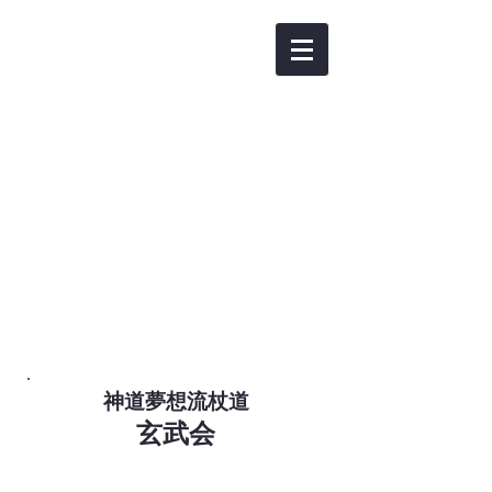
​神道夢想流杖道
玄武会