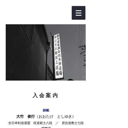
​入会案内
師範
大竹 俊行
（おおたけ としゆき）
全日本剣道連盟 杖道範士八段 ／ 居合道教士七段​