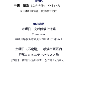
師範代
中川 靖浩
（なかがわ やすひろ）
全日本剣道連盟 杖道教士七段​
稽古場所
木曜日 玄武館坂上道場
〒230-0048
神奈川県横浜市鶴見区本町通1丁目16−5
土曜日（不定期） 横浜市西区内
戸部コミュニティハウス／他
詳細は「稽古日･活動報告」をご覧ください。