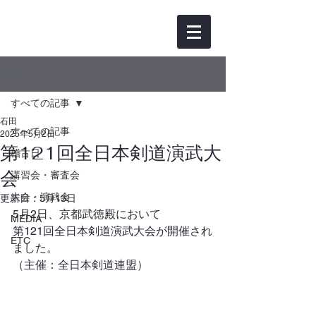
記事
すべての記事
石田
すべての記事
2025年5月2日
第121回全日本剣道演武大
稽古日
会
講習会・審査会
大会・演武会
更新日：
5月13日
5月2日、京都武徳殿において
MEDIA
第121
回全日本剣道演武大会が開催され
ETC
ました。
（主催：全日本剣道連盟）