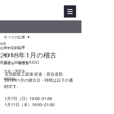
記事
すべての記事
石田
すべての記事
2017年12月3日
2018年1月の稽古
稽古日
更新日：
2021年8月23日
講習会・審査会
大会・演武会
玄武館坂上道場 杖道・居合道部、
MEDIA
2018年1月の稽古日・時間は以下の通
りです。
ETC
1月7日（日）19:00~21:00
1月11日（木）19:00~21:00