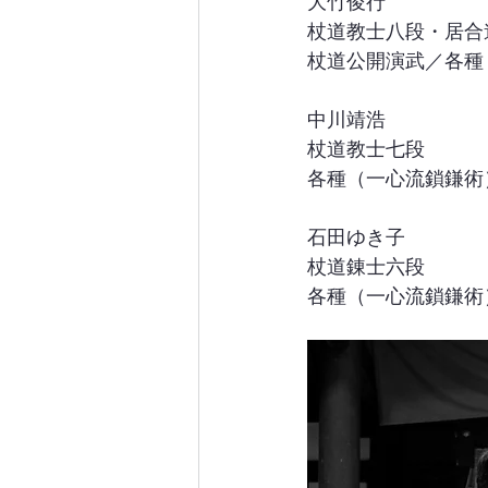
大竹俊行
杖道教士八段・居合
杖道公開演武／各種
中川靖浩
杖道教士七段
各種（一心流鎖鎌術
石田ゆき子
杖道錬士六段
各種（一心流鎖鎌術