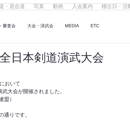
道・居合道
写真
動画
入会案内
稽古日・活
・審査会
大会・演武会
MEDIA
ETC
回全日本剣道演武大会
殿において
道演武大会が開催されました。
連盟）
の通りです。