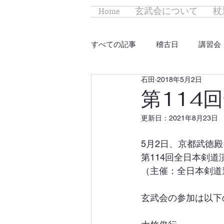
Home
玄武会について
杖
すべての記事
稽古日
講習会
石田
2018年5月2日
第114
更新日：
2021年8月23日
5月2日、京都武徳
第114回全日本剣
（主催：全日本剣道
玄武会の参加は以下