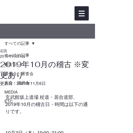
記事
すべての記事
石田
すべての記事
2019年9月21日
2019年10月の稽古 ※変
稽古日
更あり
講習会・審査会
大会・演武会
更新日：
2021年11月6日
MEDIA
玄武館坂上道場 杖道・居合道部、
ETC
2019年10月の稽古日・時間は以下の通
りです。
10月3日（木）19:00~21:00