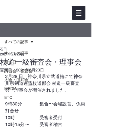
記事
すべての記事
石田
すべての記事
2021年2月28日
杖道一級審査会・理事会
稽古日
更新日：
2021年8月23日
講習会・審査会
2月28 日、神奈川県立武道館にて神奈
大会・演武会
川県剣道連盟杖道部会 杖道一級審査
MEDIA
会・理事会が開催されました。
ETC
9時30分		集合〜会場設営、係員
打合せ
10時			受審者受付
10時15分〜	受審者稽古