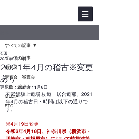
記事
すべての記事
石田
すべての記事
2021年3月21日
2021年4月の稽古※変更
稽古日
あり
講習会・審査会
大会・演武会
更新日：
2021年11月6日
玄武館坂上道場 杖道・居合道部、2021
MEDIA
年4月の稽古日・時間は以下の通りで
ETC
す。   
※4月19日変更
令和3年4月16日、神奈川県（横浜市・
川崎市・相模原市）において特措法第