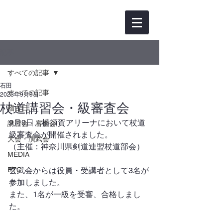
記事
すべての記事
石田
すべての記事
2023年9月9日
杖道講習会・級審査会
稽古日
9月9日、横須賀アリーナにおいて杖道
講習会・審査会
級審査会が開催されました。 
大会・演武会
（主催：神奈川県剣道連盟杖道部会）
MEDIA
ETC
玄武会からは役員・受講者として3名が
参加しました。
また、1名が一級を受審、合格しまし
た。