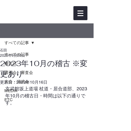
記事
すべての記事
石田
すべての記事
2023年9月20日
2023年10月の稽古 ※変
稽古日
更あり
講習会・審査会
大会・演武会
更新日：
2023年10月16日
玄武館坂上道場 杖道・居合道部、2023
MEDIA
年10月の稽古日・時間は以下の通りで
ETC
す。