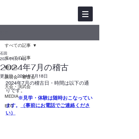
記事
すべての記事
石田
すべての記事
2024年6月14日
2024年7月の稽古
稽古日
更新日：
2024年7月18日
講習会・審査会
2024年7
月の稽古日・時間は以下の通
大会・演武会
りです。
MEDIA
※見学・体験は随時おこなってい
ます。
（事前にお電話でご連絡くださ
ETC
い）