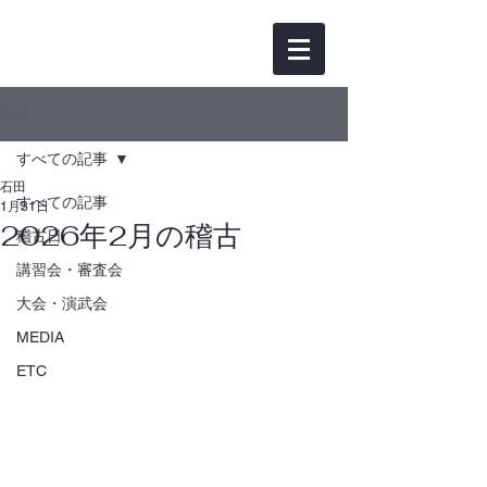
記事
すべての記事
石田
すべての記事
1月31日
2026年2月の稽古
稽古日
講習会・審査会
大会・演武会
MEDIA
ETC